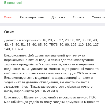
В наявності
Опис
Характеристики
Доставка
Оплата
Умови п
Опис
Діаметри в асортименті: 16, 20, 25, 27, 28, 30, 32, 35, 38, 40,
43, 45, 50, 51, 55, 60, 65, 70, 75/76, 80, 90, 102, 110, 120, 127,
140, 150 мм.
Використання: Цей шланг призначений для зливу та
перекачування питної води, а також для транспортування
харчових продуктів та їх компонентів, таких як мінеральна
вода, соки, вина, дистиляти, молоко, оцет, рослинні масла та
олії, малоалкогольні напої з вмістом спирту до 26% та інше.
Використовується в медицині та фармацевтиці, а також в
з'єднаннях та деталях обладнання, які мають контакт з
людським тілом. Також застосовується в сівалках точного
висіву виробництва (ARION AGRO).
Властивості: Шланг виготовлений з високопластичного ПВХ і
має стійкість до ударів та тиску завдяки армуванню міцною та