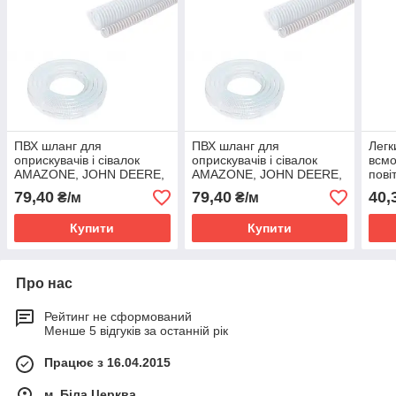
ПВХ шланг для
ПВХ шланг для
Легк
оприскувачів і сівалок
оприскувачів і сівалок
всмо
AMAZONE, JOHN DEERE,
AMAZONE, JOHN DEERE,
пові
HORSCH, KINZE - ARION
HORSCH, KINZE - ARION
AIR
79,40
79,40
40,
₴/м
₴/м
SE D-16
SE D-16
Купити
Купити
Про нас
Рейтинг не сформований
Менше 5 відгуків за останній рік
Працює з 16.04.2015
м. Біла Церква