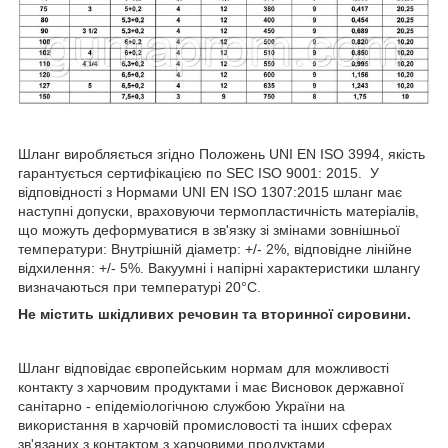
Шланг виробляється згідно Положень UNI EN ISO 3994, якість
гарантується сертифікацією по SEC ISO 9001: 2015. У
відповідності з Нормами UNI EN ISO 1307:2015 шланг має
наступні допуски, враховуючи термопластичність матеріалів,
що можуть деформуватися в зв'язку зі змінами зовнішньої
температури: Внутрішній діаметр: +/- 2%, відповідне лінійне
відхилення: +/- 5%. Вакуумні і напірні характеристики шлангу
визначаються при температурі 20°C.
Не містить шкідливих речовин та вторинної сировини.
Шланг відповідає європейським нормам для можливості
контакту з харчовим продуктами і має Висновок державної
санітарно - епідеміологічною службою України на
використання в харчовій промисловості та інших сферах
зв'язаних з контактом з харчовими продуктами.