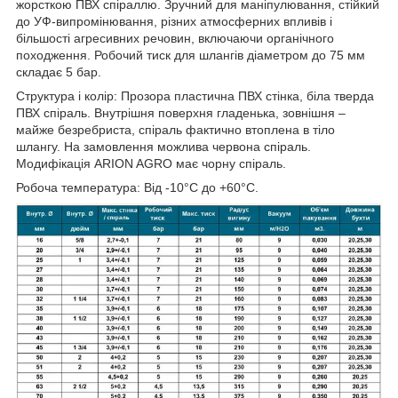
жорсткою ПВХ спіраллю. Зручний для маніпулювання, стійкий
до УФ-випромінювання, різних атмосферних впливів і
більшості агресивних речовин, включаючи органічного
походження. Робочий тиск для шлангів діаметром до 75 мм
складає 5 бар.
Структура і колір: Прозора пластична ПВХ стінка, біла тверда
ПВХ спіраль. Внутрішня поверхня гладенька, зовнішня –
майже безребриста, спіраль фактично втоплена в тіло
шлангу. На замовлення можлива червона спіраль.
Модифікація ARION AGRO має чорну спіраль.
Робоча температура: Від -10°C до +60°C.