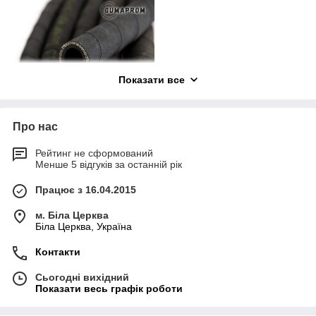
Показати все
Про нас
Дюритові
Рейтинг не сформований
рукави тип
Менше 5 відгуків за останній рік
40У
Працює з 16.04.2015
Дюритові рукави - це
м. Біла Церква
гумові вироби, які
Біла Церква, Україна
вирізняються високим
ступенем міцності та
Контакти
надійності, що в
перекладі з латині
Сьогодні вихідний
означають "міцний",
Показати весь графік роботи
"жорсткий" ("durits") і
відповідають технічним