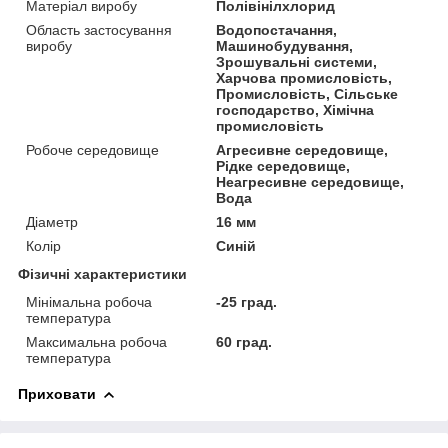
Матеріал виробу
Полівінілхлорид
Область застосування
Водопостачання,
виробу
Машинобудування,
Зрошувальні системи,
Харчова промисловість,
Промисловість, Сільське
господарство, Хімічна
промисловість
Робоче середовище
Агресивне середовище,
Рідке середовище,
Неагресивне середовище,
Вода
Діаметр
16 мм
Колір
Синій
Фізичні характеристики
Мінімальна робоча
-25 град.
температура
Максимальна робоча
60 град.
температура
Приховати