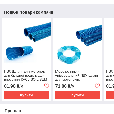
Подібні товари компанії
ПВХ Шланг для мотопомп,
Морозостійкий
ПВХ 
для брудної води, машин
універсальний ПВХ шланг
для 
внесення КАСу SOIL SEM
для мотопомп,
внес
D-16
зернодробарок, млинів,
D-1
81,90
71,80
81,
₴/м
₴/м
сівалок FLORA SEM D-16
Купити
Купити
Про нас