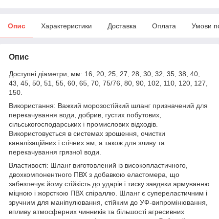
Опис
Характеристики
Доставка
Оплата
Умови п
Опис
Доступні діаметри, мм: 16, 20, 25, 27, 28, 30, 32, 35, 38, 40,
43, 45, 50, 51, 55, 60, 65, 70, 75/76, 80, 90, 102, 110, 120, 127,
150.
Використання: Важкий морозостійкий шланг призначений для
перекачування води, добрив, густих побутових,
сільськогосподарських і промислових відходів.
Використовується в системах зрошення, очистки
каналізаційних і стічних ям, а також для зливу та
перекачування грязної води.
Властивості: Шланг виготовлений із високопластичного,
двохкомпонентного ПВХ з добавкою еластомера, що
забезпечує йому стійкість до ударів і тиску завдяки армуванню
міцною і жорсткою ПВХ спіраллю. Шланг є супереластичним і
зручним для маніпулювання, стійким до УФ-випромінювання,
впливу атмосферних чинників та більшості агресивних