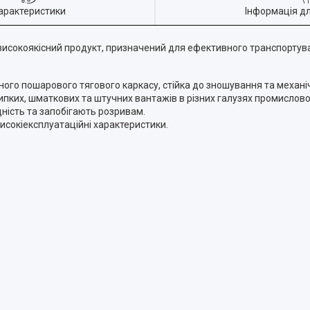
арактеристики
Інформація д
високоякісний продукт, призначений для ефективного транспортува
ого пошарового тягового каркасу, стійка до зношування та механ
пких, шматкових та штучних вантажів в різних галузях промисловос
ність та запобігають розривам.
исокіексплуатаційні характеристики.