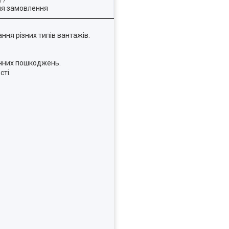
ля замовлення
ння різних типів вантажів.
ічних пошкоджень.
ті.