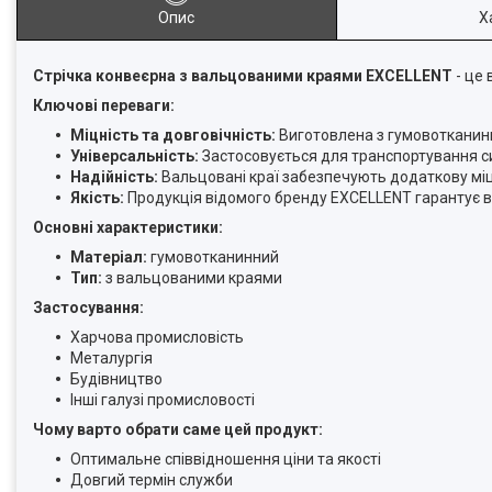
Опис
Х
Стрічка конвеєрна з вальцованими краями EXCELLENT
- це 
Ключові переваги:
Міцність та довговічність:
Виготовлена з гумовотканинн
Універсальність:
Застосовується для транспортування си
Надійність:
Вальцовані краї забезпечують додаткову міц
Якість:
Продукція відомого бренду EXCELLENT гарантує в
Основні характеристики:
Матеріал:
гумовотканинний
Тип:
з вальцованими краями
Застосування:
Харчова промисловість
Металургія
Будівництво
Інші галузі промисловості
Чому варто обрати саме цей продукт:
Оптимальне співвідношення ціни та якості
Довгий термін служби