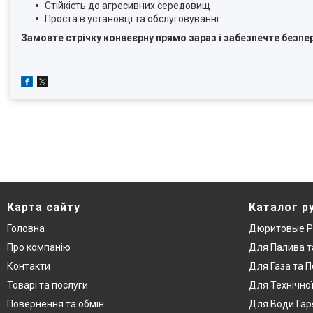
Стійкість до агресивних середовищ
Проста в установці та обслуговуванні
Замовте стрічку конвеєрну прямо зараз і забезпечте безпе
Карта сайту
Каталог р
Головна
Дюритовые Р
Про компанію
Для Палива т
Контакти
Для Газа та П
Товарі та послуги
Для Технічно
Повернення та обмін
Для Води Гар