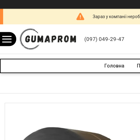
Зараз у компанії неро
(097) 049-29-47
Головна
П