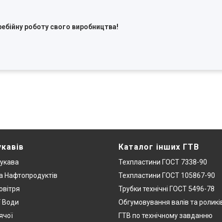
ребійну роботу свого виробництва!
укавів
Каталог інших ГТВ
укава
Техпластини ГОСТ 7338-90
а Нафтопродуктів
Техпластини ГОСТ 105867-90
овітря
Трубки технічні ГОСТ 5496-78
ї Води
Обгумовування валів та роликі
ячої
ГТВ по технічному завданню