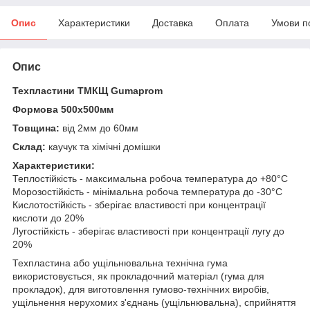
Опис
Характеристики
Доставка
Оплата
Умови п
Опис
Техпластини ТМКЩ Gumaprom
Формова 500х500мм
Товщина:
від 2мм до 60мм
Склад:
каучук та хімічні домішки
Характеристики:
Теплостійкість - максимальна робоча температура до +80°С
Морозостійкість - мінімальна робоча температура до -30°С
Кислотостійкість - зберігає властивості при концентрації
кислоти до 20%
Лугостійкість - зберігає властивості при концентрації лугу до
20%
Техпластина або ущільнювальна технічна гума
використовується, як прокладочний матеріал (гума для
прокладок), для виготовлення гумово-технічних виробів,
ущільнення нерухомих з'єднань (ущільнювальна), сприйняття