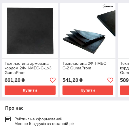
Техпластина армована
Техпластина 2Ф-І-МБС-
Техп
кордом 2Ф-ІІ-МБС-С-1х3
С-2 GumaProm
корд
GumaProm
Gum
661,20
541,20
589
₴
₴
Купити
Купити
Про нас
Рейтинг не сформований
Менше 5 відгуків за останній рік