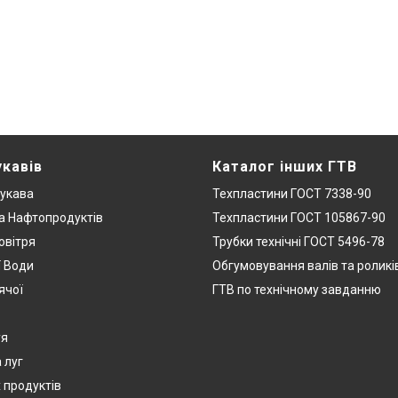
укавів
Каталог інших ГТВ
укава
Техпластини ГОСТ 7338-90
а Нафтопродуктів
Техпластини ГОСТ 105867-90
овітря
Трубки технічні ГОСТ 5496-78
ї Води
Обгумовування валів та роликі
ячої
ГТВ по технічному завданню
уя
 луг
 продуктів