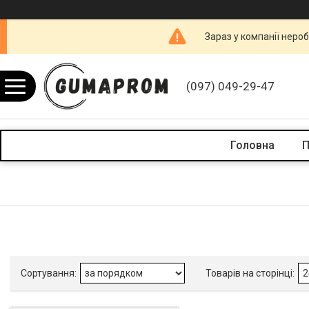
Зараз у компанії неро
(097) 049-29-47
Головна
П