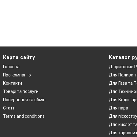
Карта сайту
Каталог р
Головна
Дюритовые Р
Про компанію
Для Палива т
Контакти
Для Газа та П
Товарі та послуги
Для Технічно
Повернення та обмін
Для Води Гар
Статті
Для пара
Terms and conditions
Для піскостр
Для кислот та
Для харчових