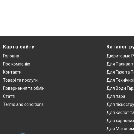
Карта сайту
Каталог р
Головна
Дюритовые Р
Про компанію
Для Палива т
Контакти
Для Газа та П
Товарі та послуги
Для Технічно
Повернення та обмін
Для Води Гар
Статті
Для пара
Terms and conditions
Для піскостр
Для кислот та
Для харчових
Для Мотопом