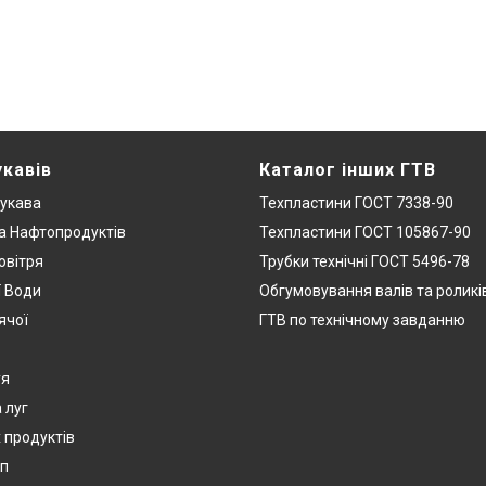
укавів
Каталог інших ГТВ
укава
Техпластини ГОСТ 7338-90
а Нафтопродуктів
Техпластини ГОСТ 105867-90
овітря
Трубки технічні ГОСТ 5496-78
ї Води
Обгумовування валів та роликі
ячої
ГТВ по технічному завданню
уя
 луг
 продуктів
п