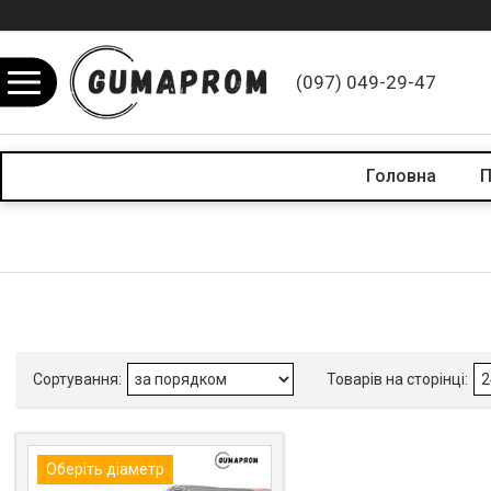
(097) 049-29-47
Головна
П
Оберіть діаметр