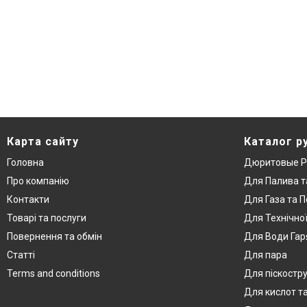
Карта сайту
Каталог р
Головна
Дюритовые Р
Про компанію
Для Палива т
Контакти
Для Газа та П
Товарі та послуги
Для Технічно
Повернення та обмін
Для Води Гар
Статті
Для пара
Terms and conditions
Для піскостр
Для кислот та