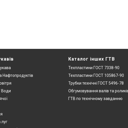
укавів
Каталог інших ГТВ
укава
Техпластини ГОСТ 7338-90
а Нафтопродуктів
Техпластини ГОСТ 105867-90
овітря
Трубки технічні ГОСТ 5496-78
ї Води
Обгумовування валів та роликі
ячої
ГТВ по технічному завданню
уя
 луг