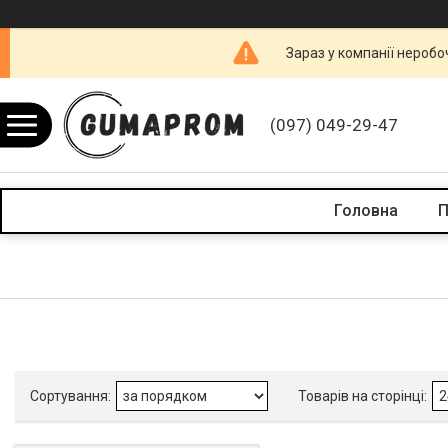
Зараз у компанії неробо
(097) 049-29-47
Головна
П